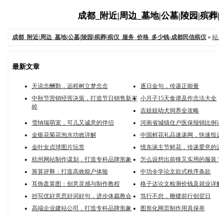
成都_附近|周边_墓地|公墓|陵园|殡葬
成都_附近|周边_墓地|公墓|陵园|殡葬|殡仪_服务_价格_多少钱-成都民信殡仪
»
站
最新文章
天说念酬勤，远程树立梦念念
逐日金句，传递正能量
中秋节营销经营决策，打造节日销售新岑
小月子15天食谱及作念法大全
岭
吉娃娃幼犬饲养全攻略
雪纳瑞萌宠，可儿又诚意的伴侣
河南省城镇住户医保报销比例
金银花菊花泡水功效详解
中国鲜花礼品速递网，快速投
金叶女贞球图片玩赏
情东谈主节鲜花，传递爱意的
杭州网站制作谋划，打造专科品牌形象
怎么设想出前锋又实用的服装
筹算评释：打造高效能户体验
中功令学论文款式秩序条款
耳饰盘算图：创意灵感与制作教程
格子达论文检测价钱及就业详
抄写优好意思好词好句，进步体裁教会
笃行不怠，雕镂前行创翌日
高端企业建站公司，打造专科品牌形象
图形化网页制作用具保举