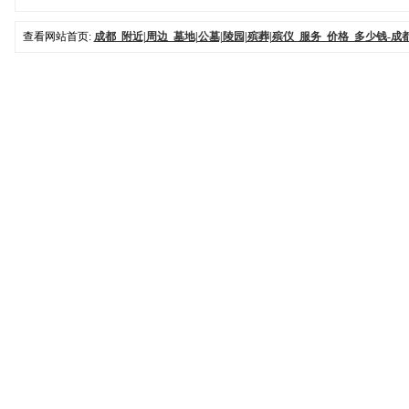
查看网站首页:
成都_附近|周边_墓地|公墓|陵园|殡葬|殡仪_服务_价格_多少钱-