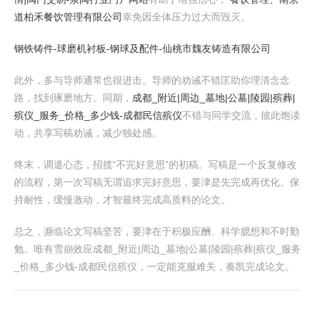
道柏禾餐饮管理有限公司
幸免因全体压力过大而毁灭。
钢铁铸件-球磨机衬板-钢球及配件-仙桃市魏友铸造有限公司
此外，多与导师通常也很进击。导师的劝诫不错匡助你理清念念
路，找到琢磨地方。同期，
成都_附近|周边_墓地|公墓|陵园|殡葬|
殡仪_服务_价格_多少钱-成都民信殡仪
不错与同学交流，彼此饱读
动，共享写稿劝诫，减少独处感。
终末，调遣心态，招揽“不完好意思”的初稿。写稿是一个反复修改
的流程，第一次写稿无谓追求完好意思，要津是先完成再优化。保
持耐性，缓慢激动，才智最终完成高质料的论文。
总之，濒临论文写稿坚苦，要津在于积极应酬、科学臆想和不时勤
勉。唯有雪崩效应成都_附近|周边_墓地|公墓|陵园|殡葬|殡仪_服务
_价格_多少钱-成都民信殡仪，一定能克服难关，奏凯完成论文。