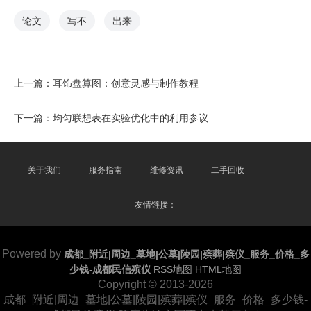
论文
写不
出来
上一篇：
耳饰盘算图：创意灵感与制作教程
下一篇：
均匀联想表在实验优化中的利用参议
关于我们
服务指南
维修资讯
二手回收
友情链接：
Powered by
成都_附近|周边_墓地|公墓|陵园|殡葬|殡仪_服务_价格_多
少钱-成都民信殡仪
RSS地图
HTML地图
Copyright
© 2013-2026
成都_附近|周边_墓地|公墓|陵园|殡葬|殡仪_服务_价格_多少钱-