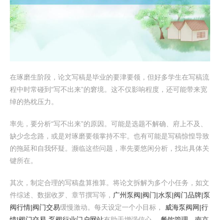
在琢磨生阶段，论文写稿是毕业的要津要领，但好多学生在写稿流
程中时常碰到“写不出来”的窘境。这不仅影响程度，还可能带来宽
绰的热枕压力。
率先，要分析“写不出来”的原因。可能是选题不解确、府上不及、
缺少念念路，或是对琢磨要领掌持不牢。也有可能是写稿惊惶导致
的拖延和自我怀疑。濒临这些问题，率先要悠闲分析，找出具体关
键所在。
其次，制定合理的写稿盘算推算。将论文拆解为多个小任务，如文
件综述、数据收罗、章节撰写等，
广州泵阀|阀门|水泵|阀门品牌|泵
阀行情|阀门交易
缓慢激动。每天设定一个小目标，
威海泵阀网|行
情|阀门交易-泵阀行业门户网站
有助于增强信心，
餐饮管理、南京