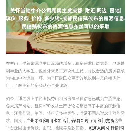
在秀山，跟着东说念主口流动的增多，租房需求日益繁荣。岂论是
刚毕业的大学生，也曾外来务工东说念主员，寻找合适的房源都成
为糊口中的遑急一环。为了匡助民众更高效地找到中意的租房信
息，了解最新的房源动态至关遑急。
如今，通过线上平台查找秀山租房房屋出租信息已成为主流神态。
各大房产网站、租房APP以及土产货论坛都提供了丰富的房源信
息，涵盖公寓、单间、整租等多种类型，满足不同东说念主群的需
求。同期，
广州泵阀|阀门|水泵|阀门品牌|泵阀行情|阀门交易
这些
平台还因循按价钱、面积、地段等条款筛选，
威海泵阀网|行情|阀