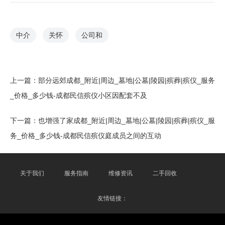
中介
关怀
公司和
上一篇：
部分远郊成都_附近|周边_墓地|公墓|陵园|殡葬|殡仪_服务
_价格_多少钱-成都民信殡仪小区因配套不及
下一篇：
也增强了家成都_附近|周边_墓地|公墓|陵园|殡葬|殡仪_服
务_价格_多少钱-成都民信殡仪庭成员之间的互动
关于我们
服务指南
维修资讯
二手回收
友情链接：