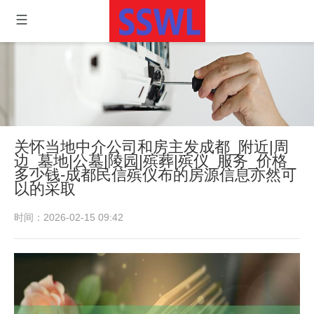
关怀当地中介公司和房主发成都_附近|周
边_墓地|公墓|陵园|殡葬|殡仪_服务_价格_
多少钱-成都民信殡仪布的房源信息亦然可
以的采取
时间：2026-02-15 09:42