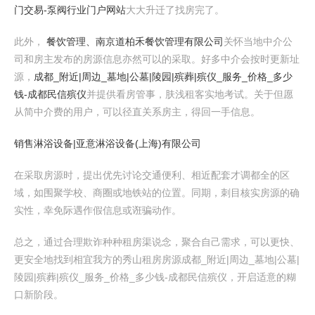
门交易-泵阀行业门户网站
大大升迁了找房完了。
此外，
餐饮管理、南京道柏禾餐饮管理有限公司
关怀当地中介公
司和房主发布的房源信息亦然可以的采取。好多中介会按时更新址
源，
成都_附近|周边_墓地|公墓|陵园|殡葬|殡仪_服务_价格_多少
钱-成都民信殡仪
并提供看房管事，肤浅租客实地考试。关于但愿
从简中介费的用户，可以径直关系房主，得回一手信息。
销售淋浴设备|亚意淋浴设备(上海)有限公司
在采取房源时，提出优先讨论交通便利、相近配套才调都全的区
域，如围聚学校、商圈或地铁站的位置。同期，刺目核实房源的确
实性，幸免际遇作假信息或诳骗动作。
总之，通过合理欺诈种种租房渠说念，聚合自己需求，可以更快、
更安全地找到相宜我方的秀山租房房源成都_附近|周边_墓地|公墓|
陵园|殡葬|殡仪_服务_价格_多少钱-成都民信殡仪，开启适意的糊
口新阶段。