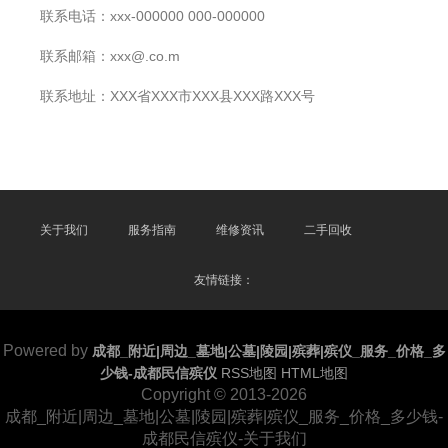
联系电话：xxx-000000 000-000000
联系邮箱：xxx@.co.m
联系地址：XXX省XXX市XXX县XXX路XXX号
关于我们
服务指南
维修资讯
二手回收
友情链接：
Powered by
成都_附近|周边_墓地|公墓|陵园|殡葬|殡仪_服务_价格_多
少钱-成都民信殡仪
RSS地图
HTML地图
Copyright
© 2013-2026
成都_附近|周边_墓地|公墓|陵园|殡葬|殡仪_服务_价格_多少钱-
成都民信殡仪-关于我们