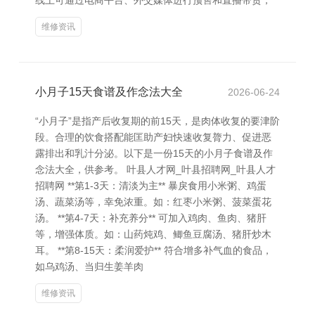
线上可通过电商平台、外交媒体进行预售和直播带货，
维修资讯
小月子15天食谱及作念法大全
2026-06-24
“小月子”是指产后收复期的前15天，是肉体收复的要津阶
段。合理的饮食搭配能匡助产妇快速收复膂力、促进恶
露排出和乳汁分泌。以下是一份15天的小月子食谱及作
念法大全，供参考。 叶县人才网_叶县招聘网_叶县人才
招聘网 **第1-3天：清淡为主** 暴戾食用小米粥、鸡蛋
汤、蔬菜汤等，幸免浓重。如：红枣小米粥、菠菜蛋花
汤。 **第4-7天：补充养分** 可加入鸡肉、鱼肉、猪肝
等，增强体质。如：山药炖鸡、鲫鱼豆腐汤、猪肝炒木
耳。 **第8-15天：柔润爱护** 符合增多补气血的食品，
如乌鸡汤、当归生姜羊肉
维修资讯