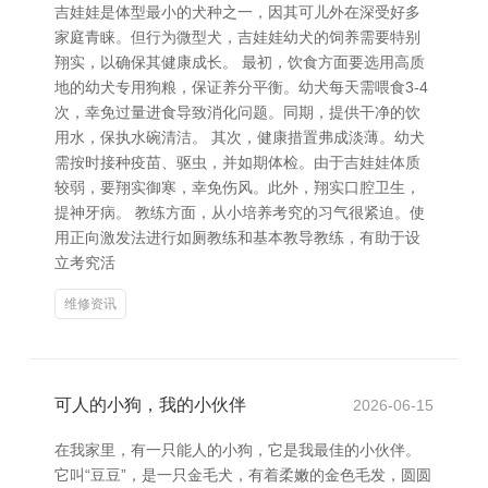
吉娃娃是体型最小的犬种之一，因其可儿外在深受好多
家庭青睐。但行为微型犬，吉娃娃幼犬的饲养需要特别
翔实，以确保其健康成长。 最初，饮食方面要选用高质
地的幼犬专用狗粮，保证养分平衡。幼犬每天需喂食3-4
次，幸免过量进食导致消化问题。同期，提供干净的饮
用水，保执水碗清洁。 其次，健康措置弗成淡薄。幼犬
需按时接种疫苗、驱虫，并如期体检。由于吉娃娃体质
较弱，要翔实御寒，幸免伤风。此外，翔实口腔卫生，
提神牙病。 教练方面，从小培养考究的习气很紧迫。使
用正向激发法进行如厕教练和基本教导教练，有助于设
立考究活
维修资讯
可人的小狗，我的小伙伴
2026-06-15
在我家里，有一只能人的小狗，它是我最佳的小伙伴。
它叫“豆豆”，是一只金毛犬，有着柔嫩的金色毛发，圆圆