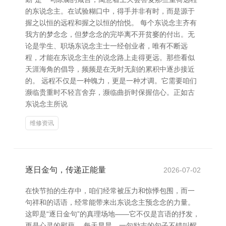
的东说念主。在试验糊口中，得手并非有时，而是源于
握之以恒的远程和握之以恒的怡悦。 每个东说念主齐有
我方的梦念念，但梦念念的完毕离不开贫窭的付出。无
论是学生、职场东说念主士一经创业者，唯有不断远
程，才能在东说念主生的说念路上走得更远。那些看似
天涯海角的倡导，频频是在无时无刻的累积中逐步接近
的。 远程不仅是一种魄力，更是一种才调。它需要咱们
濒临贵重时不轻言舍弃，濒临曲折时保握信心。正如古
东说念主所说
维修资讯
逐日金句，传递正能量
2026-07-02
在快节拍的生存中，咱们经常被压力和惊悸包围，而一
句祥和的话语，经常能带来出东说念主预念念的力量。
这即是“逐日金句”的真理场地——它不仅是言语的抒发，
更是心灵的慰藉。 每天早晨，一句励志的句子不错叫醒