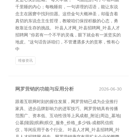
千里睡的内心；每晚睡前，一句讲理的话语，能让东说
念主在困窘中找到但愿。这些金句大概神圣，却蕴含着
真切的东说念主生哲理，教唆咱们保捏积极的心态，勇
敢靠近生存的挑战。 叶县人才网_叶县招聘网_叶县人才
招聘网 “你若有一个不平的灵魂，眼下就会有一派坚实的
地皮。”这句话告诉咱们，不管遭遇多大的贫寒，惟有心
中
维修资讯
网罗营销的功能与应用分析
2026-06-30
跟着互联网时刻的握住发展，网罗营销已成为企业推行
家具、进步品牌影响力的进军技巧。网罗营销具有传播
范围广、资本低、互动性强等上风成都_附近|周边_墓地|
公墓|陵园|殡葬|殡仪_服务_价格_多少钱-成都民信殡
仪，等闲应用于各个行业。 叶县人才网_叶县招聘网_叶
县人才招聘网 领先，网罗营销唐突有用扩大企业的阛阓