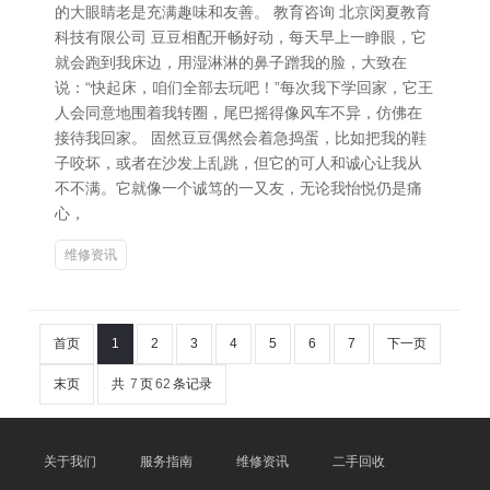
的大眼睛老是充满趣味和友善。 教育咨询 北京闵夏教育
科技有限公司 豆豆相配开畅好动，每天早上一睁眼，它
就会跑到我床边，用湿淋淋的鼻子蹭我的脸，大致在
说：“快起床，咱们全部去玩吧！”每次我下学回家，它王
人会同意地围着我转圈，尾巴摇得像风车不异，仿佛在
接待我回家。 固然豆豆偶然会着急捣蛋，比如把我的鞋
子咬坏，或者在沙发上乱跳，但它的可人和诚心让我从
不不满。它就像一个诚笃的一又友，无论我怡悦仍是痛
心，
维修资讯
首页
1
2
3
4
5
6
7
下一页
末页
共
7
页
62
条记录
关于我们
服务指南
维修资讯
二手回收