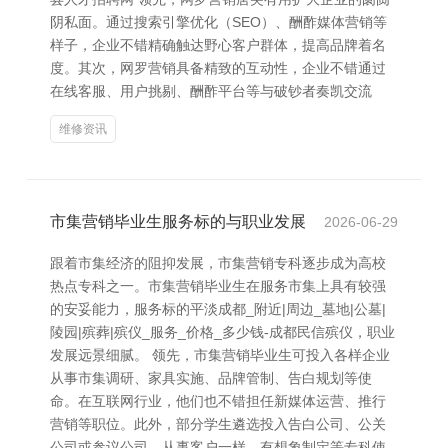
阴私面。通过搜索引擎优化（SEO）、酬酢媒体营销等
样子，企业不错精确触达野心客户群体，提高品牌着名
度。其次，网罗营销具备精致的互动性，企业不错通过
在线客服、用户挑剔、酬酢平台等与破钞者奏凯交流
维修资讯
市集营销毕业生服务标的与职业发展
2026-06-29
跟着市集经济的阻抑发展，市集营销专科逐步成为高校
热点专科之一。市集营销毕业生在服务市集上具有较强
的安妥能力，服务标的平淡成都_附近|周边_墓地|公墓|
陵园|殡葬|殡仪_服务_价格_多少钱-成都民信殡仪，职业
发展远景细腻。 领先，市集营销毕业生可投入各样企业
从事市集调研、家具实施、品牌管制、告白规划等使
命。在互联网行业，他们也不错担任新媒体运营、推行
营销等职位。此外，部分学生遴选投入告白公司、公关
公司或参议公司，从事客户一样、有想象制定等专科使