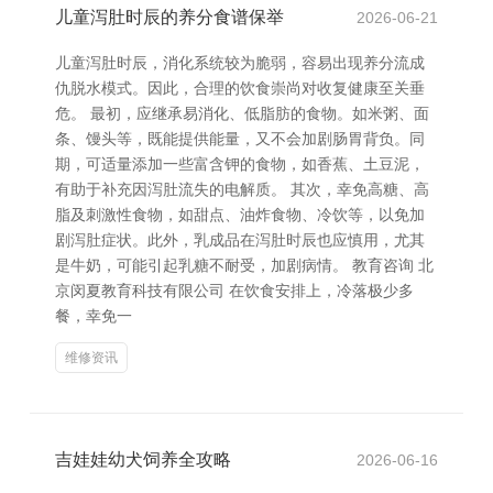
儿童泻肚时辰的养分食谱保举
2026-06-21
儿童泻肚时辰，消化系统较为脆弱，容易出现养分流成
仇脱水模式。因此，合理的饮食崇尚对收复健康至关垂
危。 最初，应继承易消化、低脂肪的食物。如米粥、面
条、馒头等，既能提供能量，又不会加剧肠胃背负。同
期，可适量添加一些富含钾的食物，如香蕉、土豆泥，
有助于补充因泻肚流失的电解质。 其次，幸免高糖、高
脂及刺激性食物，如甜点、油炸食物、冷饮等，以免加
剧泻肚症状。此外，乳成品在泻肚时辰也应慎用，尤其
是牛奶，可能引起乳糖不耐受，加剧病情。 教育咨询 北
京闵夏教育科技有限公司 在饮食安排上，冷落极少多
餐，幸免一
维修资讯
吉娃娃幼犬饲养全攻略
2026-06-16