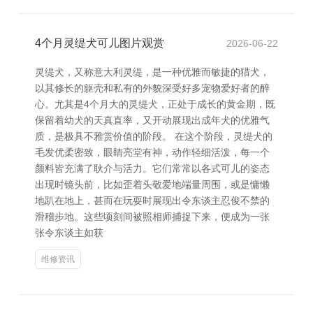
4个月灵缇犬可儿图片观赏
2026-06-22
灵缇犬，又称意大利灵缇，是一种优雅而敏捷的猎犬，
以其修长的躯壳和私有的外貌深受好多宠物爱好者的醉
心。尤其是4个月大的灵缇犬，正处于成长的黄金期，既
保留着幼犬的天真直率，又开动展现出成年犬的优雅气
质，是极具不雅赏价值的阶段。 在这个阶段，灵缇犬的
毛发优柔密致，眼睛亮堂有神，动作轻细活泼，每一个
颜料皆充满了耿介与活力。它们常常以各式可儿的姿态
出现时镜头前，比如歪着头敬爱地端量周围，或是慵懒
地趴在地上，甚而在玩耍时展现出令东谈主忍俊不禁的
滑稽步地。这些顷刻间被照相师捕捉下来，便成为一张
张令东谈主如获
维修资讯