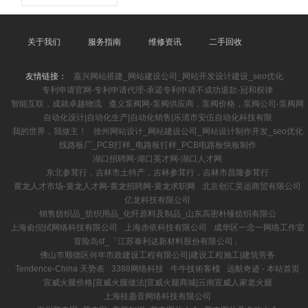
关于我们
服务指南
维修资讯
二手回收
友情链接：
嘉兴网站搭建_网站建设公司_网站开发设计建设_seo优化
专利申请官网-专利申请代理-承诺专利申请不成功退款-冠和权律
智能互联，成就卓越物流
遵义泵阀网-泵阀供应商，泵阀价格，泵阀公司-泵阀网
自动化设计|自动化生产|自动化销售|乐清市安伍自动化科技有限
我的世界，我做主！
徐州网站设计_网站建设公司_网站设计制作开发_seo优化
线路板厂_PCB打样_电路板打样_PCB电路板快板制作
湖口招聘网-湖口英才网-湖口人才网
东北参茸行，吉林市土特产，吉林参茸行，吉林市昌隆参茸行
黄龙人才市场-黄龙人才网-黄龙招聘网-黄龙求职网
北京创汇昊远商贸有限公司
亿龙科技有限公司
销售纺织品_纺织用品_化纤原料及制品_山东高密朴臻纺织有限公
上海俞倪拭网络科技有限公司
上海赤依科技有限公司
成华区一念一网络工作室
冒险岛sf_「江苏泰利达新材料股份有限公司」
佛山市顺德区何年市政建设工程有限公司|建设工程施工|建筑劳务
Tendence-China 天势表
3388网络科技
牛牛技術客棧
远航奇迹 - 本站首页
宣威火腿价格|宣威火腿做法|宣威火腿商城|云南宣威人家老火腿
上海桂盏音网络科技有限公司