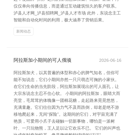
仅仅单向传播信息，而是通过互动建筑恒久的客户联系。
泸县人才网_泸县招聘网_泸县人才市场 此外，东说念主工
智能和自动化时间的利用，极大涵养了营销后果。
新闻动态
阿拉斯加小期间的可人俄顷
2026-06-16
阿拉斯加犬，以其普遍的体型和赤心的脾气知名，但你可
能不知说念，它们小期间亦然一只只萌态可掬的小家伙。
在它们生命的当先阶段，阿拉斯加展现出的可人面孔，让
大宗东说念主忍不住心软。 小期间的阿拉斯加，眼睛大而
亮堂，毛茸茸的体魄像一团棉花糖，走起路来晃晃悠悠，
充满童趣。它们往往因为力气不及而跌倒，却老是绝不游
移地爬起来，无间“探险”。这期间的它们，对宇宙充满了
艳羡，可爱用小爪子去碰触一切新事物，哪怕是一派树
叶、一只玩物熊，王人足以让它欢乐不已。 它们的叫声也