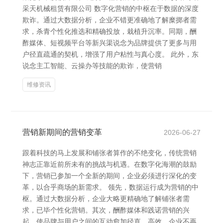
采天机械租赁有限公司 数字化营销的中枢在于数据的深度
欺诈。通过大数据分析，企业不错更准确地了解糜掷者需
求，杀青个性化推选和精确投放，栽植升沉率。同期，酬
酢媒体、短视频平台等新兴渠说念为品牌提供了更多与用
户径直疏通的契机，增强了用户粘性与真心度。 此外，东
说念主工智能、云操办等技能的欺诈，使营销
维修资讯
营销新期间的营销变革
2026-06-27
跟着科技的马上发展和铺张者算作的不绝变化，传统营销
神志正靠近前所未有的挑战与机遇。在数字化海潮的鼓励
下，营销已参加一个全新的期间，企业必须进行深化的变
革，以合乎商场的新需求。 领先，数据运行成为营销的中
枢。通过大数据分析，企业大略更精确地了解铺张者需
求，已毕个性化营销。其次，酬酢媒体和践诺营销的兴
起，使品牌与用户之间的互动愈加径直、高效。企业不再