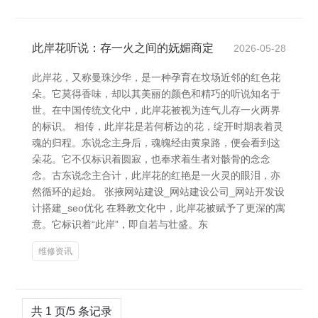
此岸花听说：存一火之间的妩媚商定
2026-05-28
此岸花，又称曼珠沙华，是一种孕育在坟场近邻的红色花
朵。它莫得香味，却以其美丽的颜色和精巧的听说知名于
世。在中国传统文化中，此岸花被视为连气儿存一火两界
的标识。 相传，此岸花是若何桥边的花，绽开时期表着灵
魂的归程。东说念主身后，魂魄经由黄泉路，便会看到这
朵花。它不仅标识着圆寂，也奉求着生者对骸骨的念念
念。古东说念主合计，此岸花的红艳是一火灵的眼泪，亦
然循环的起始。 张掖网站建设_网站建设公司_网站开发设
计搭建_seo优化 在释教文化中，此岸花被赋予了更深的寓
意。它标识着“此岸”，即自若与壮盛。东
维修资讯
共 1 页/5 条记录