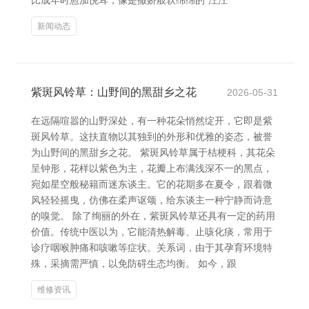
比成年时愈加悦耳，像是撒娇般软绵绵的“汪汪”
新闻动态
紫斑风铃草：山野间的黑甜乡之花
2026-05-31
在远隔喧嚣的山野深处，有一种花朵悄然绽开，它即是紫
斑风铃草。这扶直物以其独到的外形和优雅的姿态，被誉
为山野间的黑甜乡之花。 紫斑风铃草属于桔梗科，其花朵
呈钟形，花样以紫色为主，花瓣上布满浅深不一的黑点，
宛如星空般秘籍而迷东谈主。它的花期多在夏令，跟着微
风轻轻摇曳，仿佛在柔声讴颂，给东谈主一种宁静而诗意
的嗅觉。 除了绚丽的外在，紫斑风铃草还具有一定的药用
价值。传统中医以为，它能清热解毒、止咳化痰，常用于
诊疗咽喉肿痛和咳嗽等症状。关系词，由于其孕育环境特
殊，采摘需严慎，以免防碍生态均衡。 如今，跟
维修资讯