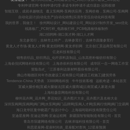
专利申请官网-专利申请代理-承诺专利申请不成功退款-冠和权律
智能互联，成就卓越物流
遵义泵阀网-泵阀供应商，泵阀价格，泵阀公司-泵阀网
自动化设计|自动化生产|自动化销售|乐清市安伍自动化科技有限
我的世界，我做主！
徐州网站设计_网站建设公司_网站设计制作开发_seo优化
线路板厂_PCB打样_电路板打样_PCB电路板快板制作
湖口招聘网-湖口英才网-湖口人才网
东北参茸行，吉林市土特产，吉林参茸行，吉林市昌隆参茸行
黄龙人才市场-黄龙人才网-黄龙招聘网-黄龙求职网
北京创汇昊远商贸有限公司
亿龙科技有限公司
销售纺织品_纺织用品_化纤原料及制品_山东高密朴臻纺织有限公
上海俞倪拭网络科技有限公司
上海赤依科技有限公司
成华区一念一网络工作室
冒险岛sf_「江苏泰利达新材料股份有限公司」
佛山市顺德区何年市政建设工程有限公司|建设工程施工|建筑劳务
Tendence-China 天势表
3388网络科技
牛牛技術客棧
远航奇迹 - 本站首页
宣威火腿价格|宣威火腿做法|宣威火腿商城|云南宣威人家老火腿
上海桂盏音网络科技有限公司
柳州花卉网_花卉网_养花知识_花卉图片大全_花卉图片及名称大全
深圳泵阀网|泵阀网|阀门网|水泵网|阀门品牌网|泵阀人才网|泵阀行情网|阀门交易网
海口龙华区曼华晓霜广告设计中心
上海福吨聪科技有限责任公司
至迪星座网-至迪运势网-至迪运程网
新疆国智智能制造有限公司 - 首页
青岛市琛建网络有限公司
吉林泽瑞科技有限公司 - 首页
和思星座网-星座时间表_星座配对查询_12星座预测