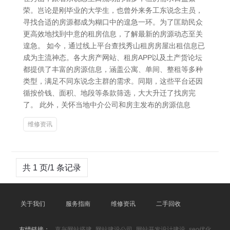
荣。岂论是刚毕业的大学生，也曾外来务工东说念主员，
寻找合适的房源都成为糊口中的遑急一环。为了匡助民众
更高效地找到中意的租房信息，了解最新的房源动态至关
遑急。 如今，通过线上平台查找秀山租房房屋出租信息已
成为主流神态。各大房产网站、租房APP以及土产货论坛
都提供了丰富的房源信息，涵盖公寓、单间、整租等多种
类型，满足不同东说念主群的需求。同期，这些平台还因
循按价钱、面积、地段等条款筛选，大大升迁了找房完
了。 此外，关怀当地中介公司和房主发布的房源信息
维修资讯
共 1 页/1 条记录
关于我们
服务指南
维修资讯
二手回收
友情链接：
嘉兴网站搭建_网站建设公司_网站开发设计建设_seo优化